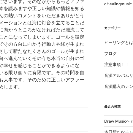
ございます。そのなかからもっとアファ
gHealingmusic
本を読みますや正しい知識や情報を知る
んの熱いコメントをいただきありがとう
メーションとは海に灯台を立てることだ
カテゴリー
に向かうところがなければただ漂流して
ことになってしまいます。ゴールを設定
ヒーリングと
でその方向に向かう行動力や縁が生まれ
そして新たなたくさんのゴールが生まれ
ブログ
向へ進んでいくそのうち本当の自分のゴ
注意事項！！
や幸せを感じることができるようにな
いる限り個々に有限です。その時間を自
音源アルバム
も大事です。そのために正しいアファー
音源購入のナ
めします。
最近の投稿
Draw Musi
本日新たなチャンネ