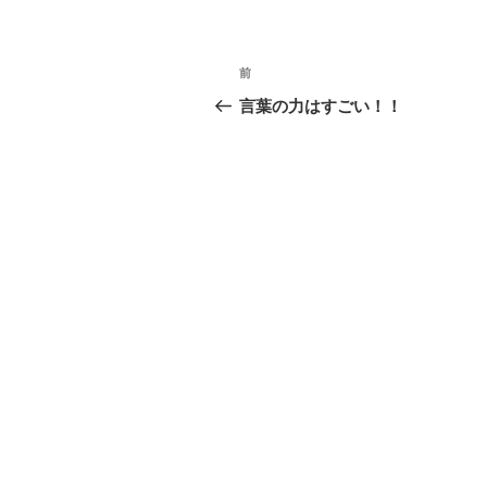
リ
ー
投
前
前
稿
の
言葉の力はすごい！！
投
ナ
稿
ビ
ゲ
ー
シ
ョ
ン