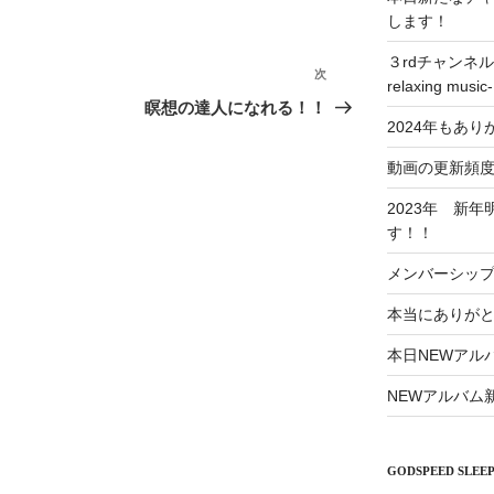
します！
３rdチャンネル（D
次
次
relaxing mu
の
瞑想の達人になれる！！
2024年もあ
投
稿
動画の更新頻
2023年 新
す！！
メンバーシッ
本当にありが
本日NEWアルバ
NEWアルバム
GODSPEED SLEEP