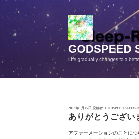
コ
ン
テ
ン
ツ
へ
GODSPEED S
ス
キ
Life gradually changes to a bette
ッ
プ
投
2019年1月15日
投稿者:
GODSPEED SLEEP-
稿
ありがとうござい
日:
アファーメーションのことにつ