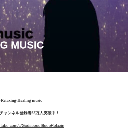
G MUSIC
-Relaxing-Healing music
eのチャンネル登録者33万人突破中！
outube.com/c/GodspeedSleepRelaxin