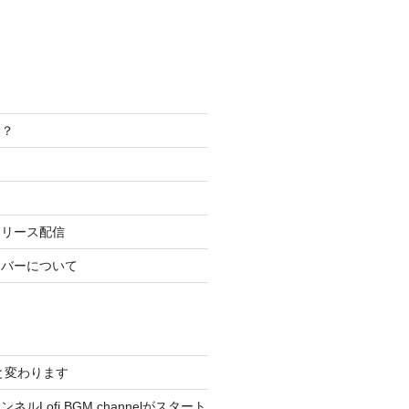
は？
リリース配信
ンバーについて
cへと変わります
ルLofi BGM channelがスタート